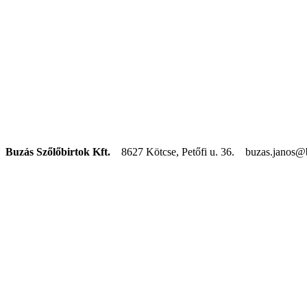
Buzás Szőlőbirtok Kft.
8627 Kötcse, Petőfi u. 36. buzas.janos@