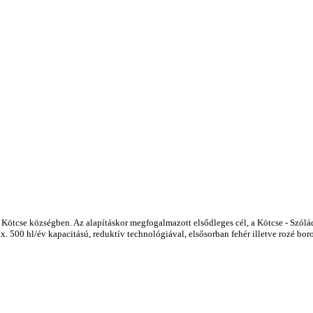
ű Kötcse községben.
Az alapításkor megfogalmazott elsődleges cél, a Kötcse - Szól
x. 500 hl/év kapacitású, reduktív technológiával, elsősorban fehér illetve rozé bo