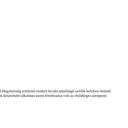
ád Hegyközség területén termelt kíváló minőségű szőlők helyben történő
rok készítésére alkalmas üzem létrehozása volt az elsődleges szempont.