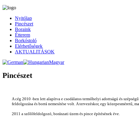
Nyitólap
Pincészet
Boraink
Étterem
Borkóstoló
Elérhetőségek
AKTUALITÁSOK
Pincészet
A cég 2010 -ben lett alapítva e csodálatos termőhelyi adottságú és szépség
feldolgozása és borrá nemesítése volt. A tervezéskor, egy közepesméretű, ma
2011 a szőlőfeldolgozó, borászati üzem és pince építésének
éve.