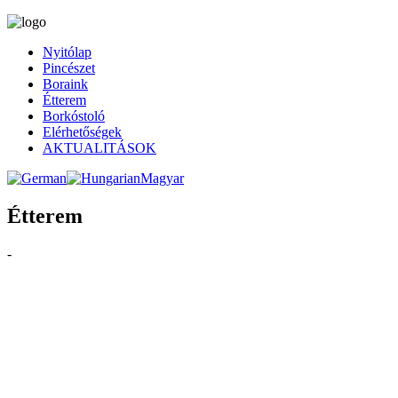
Nyitólap
Pincészet
Boraink
Étterem
Borkóstoló
Elérhetőségek
AKTUALITÁSOK
Étterem
-