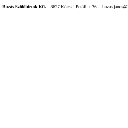
Buzás Szőlőbirtok Kft.
8627 Kötcse, Petőfi u. 36. buzas.janos@